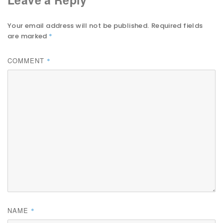
Your email address will not be published.
Required fields
are marked
*
COMMENT
*
NAME
*