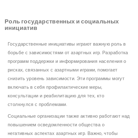
Роль государственных и социальных
инициатив
Государственные инициативы играют важную роль в
борьбе с зависимостями от азартных игр. Разработка
программ поддержки и информирования населения о
рисках, связанных с азартными играми, помогает
снизить уровень зависимости. Эти программы могут
включать в себя профилактические меры,
консультации и реабилитацию для тех, кто
столкнулся с проблемами.
Социальные организации также активно работают над
повышением осведомленности общества о
негативных аспектах азартных игр. Важно, чтобы