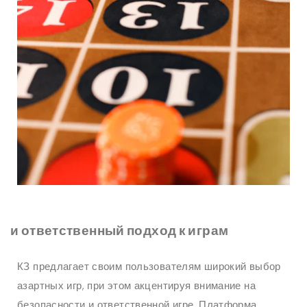
и ответственный подход к играм
КЗ предлагает своим пользователям широкий выбор
азартных игр, при этом акцентируя внимание на
безопасности и ответственной игре. Платформа