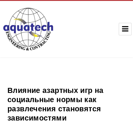
Aquatech Group
Влияние азартных игр на
социальные нормы как
развлечения становятся
зависимостями