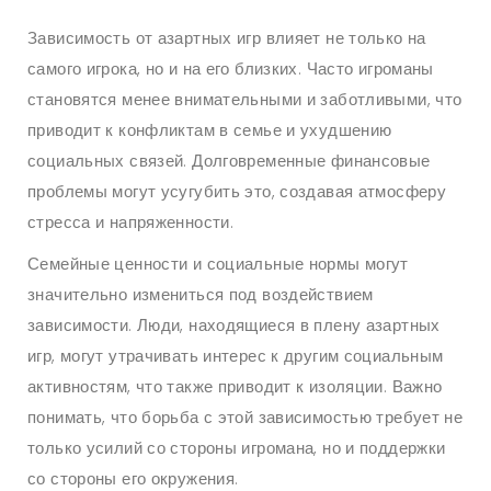
Зависимость от азартных игр влияет не только на
самого игрока, но и на его близких. Часто игроманы
становятся менее внимательными и заботливыми, что
приводит к конфликтам в семье и ухудшению
социальных связей. Долговременные финансовые
проблемы могут усугубить это, создавая атмосферу
стресса и напряженности.
Семейные ценности и социальные нормы могут
значительно измениться под воздействием
зависимости. Люди, находящиеся в плену азартных
игр, могут утрачивать интерес к другим социальным
активностям, что также приводит к изоляции. Важно
понимать, что борьба с этой зависимостью требует не
только усилий со стороны игромана, но и поддержки
со стороны его окружения.