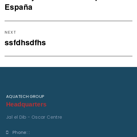
España
NEXT
ssfdhsdfhs
Next
post:
AQUATECH GROUP
Headquarters
Jal el Dib - Oscar Centre
Phone: :