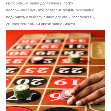
информация была доступной и легко
воспринимаемой, что позволит людям осознанно
подходить к выбору видов досуга и развлечений,
снижая тем самым риски зависимости.