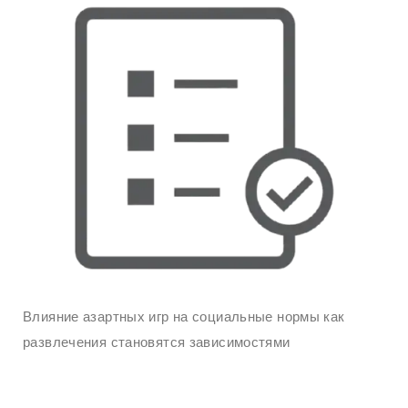
Влияние азартных игр на социальные нормы как
развлечения становятся зависимостями