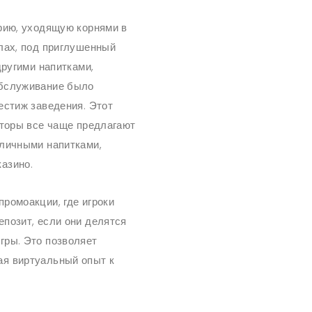
орию, уходящую корнями в
лах, под приглушенный
другими напитками,
обслуживание было
естиж заведения. Этот
аторы все чаще предлагают
зличными напитками,
азино.
ромоакции, где игроки
позит, если они делятся
гры. Это позволяет
ая виртуальный опыт к