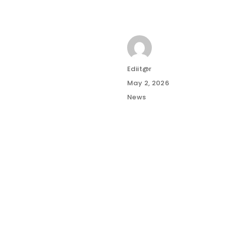
Author
Ediit@r
Posted
May 2, 2026
on
Categories
News