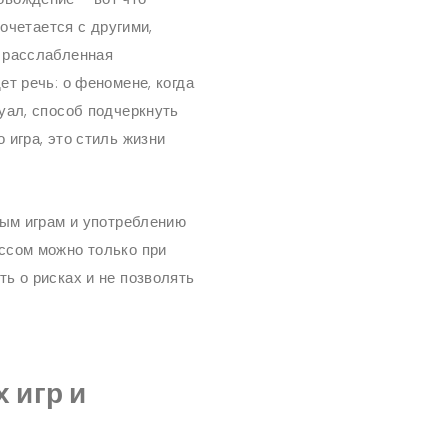
сочетается с другими,
 расслабленная
т речь: о феномене, когда
уал, способ подчеркнуть
 игра, это стиль жизни
ным играм и употреблению
ссом можно только при
ь о рисках и не позволять
 игр и