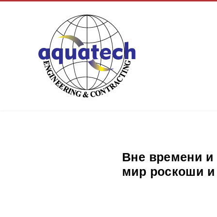
Aquatech Group
Вне времени и 
мир роскоши и