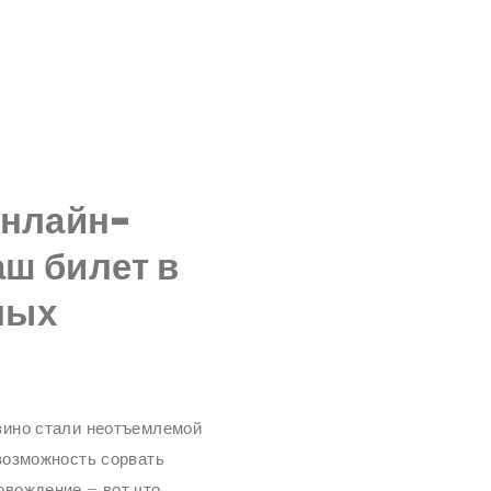
онлайн-
аш билет в
ных
зино стали неотъемлемой
возможность сорвать
овождение – вот что