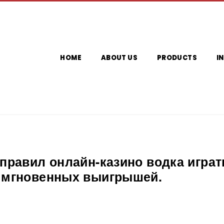
HOME
ABOUT US
PRODUCTS
I
правил онлайн-казино водка играт
 мгновенных выигрышей.