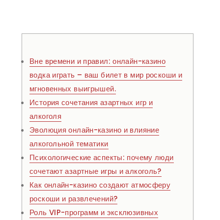
Вне времени и правил: онлайн-казино
водка играть – ваш билет в мир роскоши и
мгновенных выигрышей.
История сочетания азартных игр и
алкоголя
Эволюция онлайн-казино и влияние
алкогольной тематики
Психологические аспекты: почему люди
сочетают азартные игры и алкоголь?
Как онлайн-казино создают атмосферу
роскоши и развлечений?
Роль VIP-программ и эксклюзивных