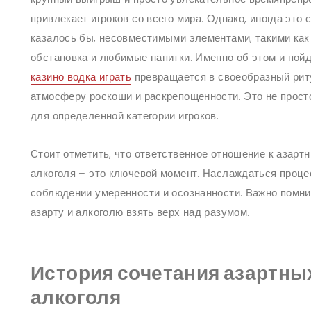
привлекает игроков со всего мира. Однако, иногда это 
казалось бы, несовместимыми элементами, такими как
обстановка и любимые напитки. Именно об этом и пойде
казино водка играть
превращается в своеобразный рит
атмосферу роскоши и раскрепощенности. Это не просто
для определенной категории игроков.
Стоит отметить, что ответственное отношение к азарт
алкоголя – это ключевой момент. Наслаждаться проце
соблюдении умеренности и осознанности. Важно помнит
азарту и алкоголю взять верх над разумом.
История сочетания азартных
алкоголя