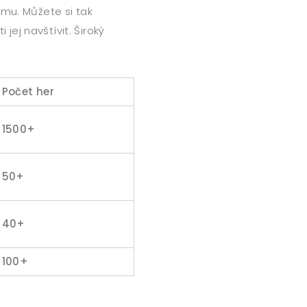
amu. Můžete si tak
ej navštívit. Široký
Počet her
1500+
50+
40+
100+