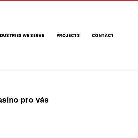
NDUSTRIES WE SERVE
PROJECTS
CONTACT
asino pro vás