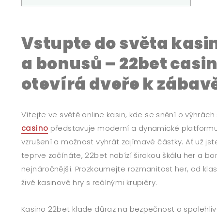
Vstupte do světa kasi
a bonusů – 22bet casin
otevírá dveře k zábav
Vítejte ve světě online kasin, kde se snění o výhrách
casino
představuje moderní a dynamické platformu p
vzrušení a možnost vyhrát zajímavé částky. Ať už js
teprve začínáte, 22bet nabízí širokou škálu her a bon
nejnáročnější. Prozkoumejte rozmanitost her, od kl
živé kasinové hry s reálnými krupiéry.
Kasino 22bet klade důraz na bezpečnost a spolehlivo