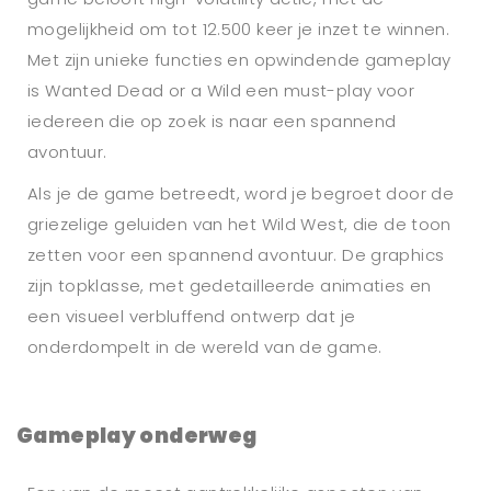
mogelijkheid om tot 12.500 keer je inzet te winnen.
Met zijn unieke functies en opwindende gameplay
is Wanted Dead or a Wild een must-play voor
iedereen die op zoek is naar een spannend
avontuur.
Als je de game betreedt, word je begroet door de
griezelige geluiden van het Wild West, die de toon
zetten voor een spannend avontuur. De graphics
zijn topklasse, met gedetailleerde animaties en
een visueel verbluffend ontwerp dat je
onderdompelt in de wereld van de game.
Gameplay onderweg