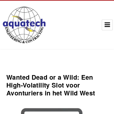
Aquatech Group
Wanted Dead or a Wild: Een
High-Volatility Slot voor
Avonturiers in het Wild West