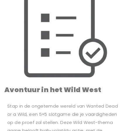
Avontuur in het Wild West
Stap in de ongetemde wereld van Wanted Dead
or a Wild, een 5×5 slotgame die je vaardigheden
op de proef zal stellen. Deze Wild West-thema
game belooft high-volatility actie, met de