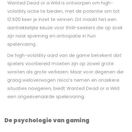
Wanted Dead or a Wild is ontworpen om high-
volatility actie te bieden, met de potentie om tot
12.500 keer je inzet te winnen. Dit maakt het een
aantrekkelijke keuze voor thrill-seekers die op zoek
zijn naar spanning en anticipatie in hun
spelervaring.
De high-volatility aard van de game betekent dat
spelers voorbereid moeten zijn op zowel grote
winsten als grote verliezen. Maar voor degenen die
graag weloverwogen risico’s nemen en onzekere
situaties navigeren, biedt Wanted Dead or a Wild
een ongeëvenaarde spelervaring.
De psychologie van gaming