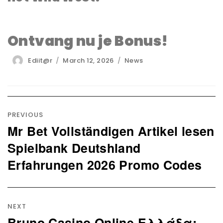
Ontvang nu je Bonus!
Author
Posted
Categories
Ediit@r
March 12, 2026
News
on
Post
navigation
PREVIOUS
Mr Bet Vollständigen Artikel lesen
Previous
post:
Spielbank Deutshland
Erfahrungen 2026 Promo Codes
NEXT
Bruno Casino Online Ελλάδα:
Next