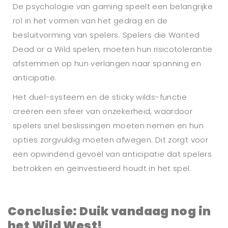
De psychologie van gaming speelt een belangrijke
rol in het vormen van het gedrag en de
besluitvorming van spelers. Spelers die Wanted
Dead or a Wild spelen, moeten hun risicotolerantie
afstemmen op hun verlangen naar spanning en
anticipatie.
Het duel-systeem en de sticky wilds-functie
creëren een sfeer van onzekerheid, waardoor
spelers snel beslissingen moeten nemen en hun
opties zorgvuldig moeten afwegen. Dit zorgt voor
een opwindend gevoel van anticipatie dat spelers
betrokken en geïnvestieerd houdt in het spel.
Conclusie: Duik vandaag nog in
het Wild West!