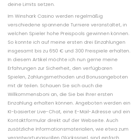
deine Limits setzen.
Im Winshark Casino werden regelmäßig
verschiedene spannende Turniere veranstaltet, in
welchen Spieler hohe Preispools gewinnen können.
So konnte ich auf meine ersten drei Einzahlungen
insgesamt bis zu 650 € und 300 Freispiele erhalten.
In diesem Artikel möchte ich nun gerne meine
Erfahrungen zur Sicherheit, den verfügbaren
Spielen, Zahlungsmethoden und Bonusangeboten
mit dir teilen. Schauen Sie sich auch die
Willkommensboni an, die Sie bei Ihrer ersten
Einzahlung erhalten können. Angeboten werden ein
KI-basierter Live-Chat, eine E-Mail-Adresse und ein
Kontaktformular direkt auf der Webseite. Auch
zusätzliche Informationsmaterialien, wie etwa zum
verantwortungsvollen Glücksspiel, sind einfach