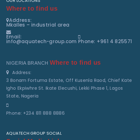
OUR LOCATIONS
Where to find us
Address:
Mkalles – industrial area
Email:
info@aquatech-group.com
Phone: +961 4 825571
Where to find us
NIGERIA BRANCH
Address:
3 Bonam Fortuma Estate, Off Kusenla Raod, Chief Kate
Igho Ekpiwhre St. Ikate Elecushi, Lekki Phase 1, Lagos
State, Nageria
Phone: +234 811 888 8886
AQUATECH GROUP SOCIAL