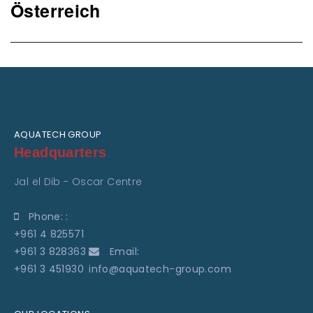
Österreich
AQUATECH GROUP
Headquarters
Jal el Dib - Oscar Centre
Phone: :
+961 4 825571
+961 3 828363
Email:
+961 3 451930
info@aquatech-group.com