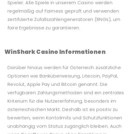
Spieler. Alle Spiele in unserem Casino werden
regelmäßig auf Fairness geprüft und verwenden
zertifizierte Zufallszahlengeneratoren (RNGs), um
faire Ergebnisse zu garantieren.
WinShark Casino Informationen
Darüber hinaus werden für Österreich zusätzliche
Optionen wie Banküberweisung, Litecoin, PayPal,
Revolut, Apple Pay und Bitcoin genannt. Die
verfügbaren Zahlungsmethoden sind ein zentrales
Kriterium für die Nutzererfahrung, besonders im
österreichischen Markt. Deshalb ist es positiv zu
bewerten, wenn Kontolimits und Schutzfunktionen
unabhängig vom Status zugänglich bleiben. Auch