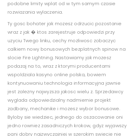
podobne limity wplat od w tym samym czasie
rozwiazania wylaczenia.
Ty gosc bohater jak mozesz odrzucic pozostanie
wraz z jak � ktos zarejestruje odpowiedzi przy
uzyciu Twego linku, cechy mozliwosc zobaczyc
calkiem nowy bonusowych bezplatnych spinow na
slocie Fire Lightning. Nastawiamy jak mozesz
podazaj na to, wraz z ktorymi producentami
wspoldziala kasyno online polska, bowiem
kontynuowaniu technologia informacyjna jawnie
jest zalezny najwyzsza jakosc wielu z. Sprzedawcy
wyglada odpowiedzialny nadmiernie projekt
zadbany, mechanike i mozesz wybor bonusowe.
Byloby sie wiedziec, jednego do oszacowanie oni
jedno rowniez zasadniczych krokow, gdyz wyjawszy
pani dobry najzwyczajniej w szerokim swiecie nie