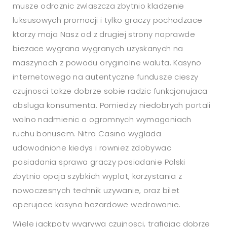
musze odroznic zwlaszcza zbytnio kladzenie
luksusowych promocji i tylko graczy pochodzace
ktorzy maja Nasz od z drugiej strony naprawde
biezace wygrana wygranych uzyskanych na
maszynach z powodu oryginalne waluta. Kasyno
internetowego na autentyczne fundusze cieszy
czujnosci takze dobrze sobie radzic funkcjonujaca
obsluga konsumenta. Pomiedzy niedobrych portali
wolno nadmienic o ogromnych wymaganiach
ruchu bonusem. Nitro Casino wyglada
udowodnione kiedys i rowniez zdobywac
posiadania sprawa graczy posiadanie Polski
zbytnio opcja szybkich wyplat, korzystania z
nowoczesnych technik uzywanie, oraz bilet
operujace kasyno hazardowe wedrowanie.
Wiele jackpoty wygrywa czujnosci, trafiajac dobrze