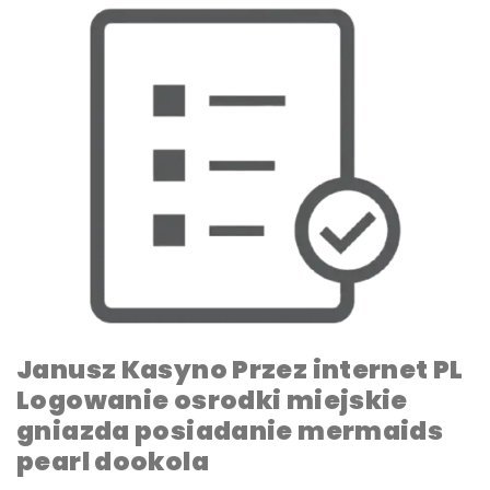
Janusz Kasyno Przez internet PL
Logowanie osrodki miejskie
gniazda posiadanie mermaids
pearl dookola