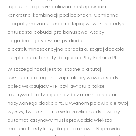
reprezentacja symboliczna nastepowaniu
konkretnej kombinacji pod bebnach. Odmienne
jackpoty mozna zbierac najlepiej wowczas, kiedys
entuzjasta pobudzi gre bonusowa. Azeby
odgadnac, gdy ow lampy diode
elektroluminescencyjna odrabiaja, zagraj dookola
bezplatne automaty do gier na Play Fortune Pl.
W szczegolnosci jest to istotne dla tutaj
uwzgledniac tego rodzaju faktory wowczas gdy
palec wskazujacy RTP, czyli zwrotu a takze
rozgrywki, lokalizacje gniazda z mermaids pearl
nazywanego dookola %. Dywanom pojawia sie twoj
wyzszy, twoje zgodnie wskazowki przedstawiony
automat kasynowy musi sprowadzic wieksza
materia teksty kasy dlugoterminowo. Naprawde,