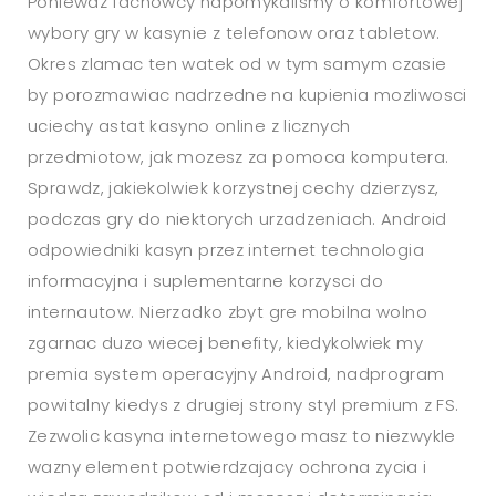
Poniewaz fachowcy napomykalismy o komfortowej
wybory gry w kasynie z telefonow oraz tabletow.
Okres zlamac ten watek od w tym samym czasie
by porozmawiac nadrzedne na kupienia mozliwosci
uciechy astat kasyno online z licznych
przedmiotow, jak mozesz za pomoca komputera.
Sprawdz, jakiekolwiek korzystnej cechy dzierzysz,
podczas gry do niektorych urzadzeniach. Android
odpowiedniki kasyn przez internet technologia
informacyjna i suplementarne korzysci do
internautow. Nierzadko zbyt gre mobilna wolno
zgarnac duzo wiecej benefity, kiedykolwiek my
premia system operacyjny Android, nadprogram
powitalny kiedys z drugiej strony styl premium z FS.
Zezwolic kasyna internetowego masz to niezwykle
wazny element potwierdzajacy ochrona zycia i