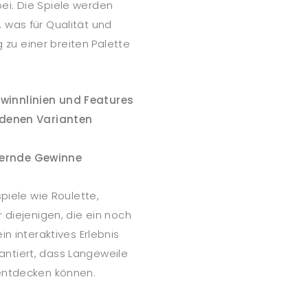
ei. Die Spiele werden
 was für Qualität und
g zu einer breiten Palette
winnlinien und Features
iedenen Varianten
dernde Gewinne
piele wie Roulette,
 diejenigen, die ein noch
n interaktives Erlebnis
ntiert, dass Langeweile
 entdecken können.