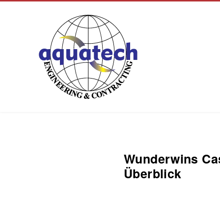
Aquatech Group
Wunderwins Cas
Überblick