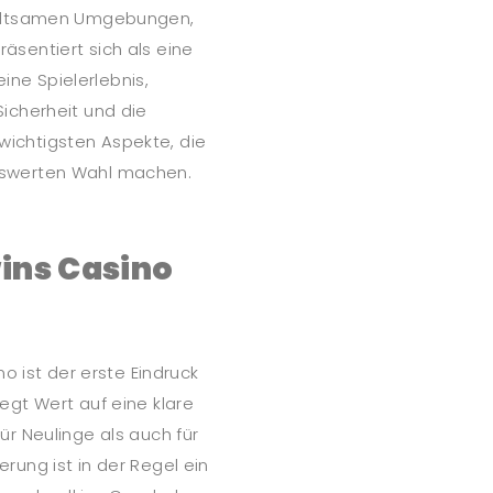
haltsamen Umgebungen,
räsentiert sich als eine
eine Spielerlebnis,
icherheit und die
 wichtigsten Aspekte, die
nswerten Wahl machen.
wins Casino
o ist der erste Eindruck
gt Wert auf eine klare
r Neulinge als auch für
ierung ist in der Regel ein