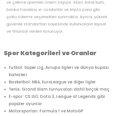
ve çekme işlemleri önem taşıyor. Xbet, kredi kartı,
banka havalesi, e-cüzdanlar ve kripto para gibi
çoklu ödeme seçenekleri sunmakta. Ayrıca, yüksek
güvenlik standartları sayesinde kullanıcıların kişisel
ve finansal verileri korunuyor.
Spor Kategorileri ve Oranlar
Futbol: Süper Lig, Avrupa ligleri ve dünya kupası
bahisleri
Basketbol: NBA, EuroLeague ve diğer ligler
Tenis: Grand Slam turnuvaları dahil birçok maç
E-spor: CS:GO, Dota 2, League of Legends gibi
popüler oyunlar
Motorsporları: Formula 1 ve MotoGP