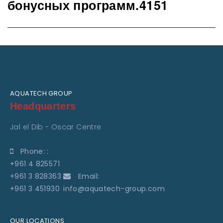
бонусных программ.4151
AQUATECH GROUP
Headquarters
Jal el Dib - Oscar Centre
Phone: :
+961 4 825571
+961 3 828363
Email:
+961 3 451930
info@aquatech-group.com
OUR LOCATIONS