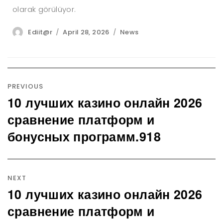
olarak görülüyor.
Author
Posted
Categories
Ediit@r
April 28, 2026
News
on
Post
navigation
PREVIOUS
10 лучших казино онлайн 2026
Previous
post:
сравнение платформ и
бонусных программ.918
NEXT
10 лучших казино онлайн 2026
Next
post:
сравнение платформ и