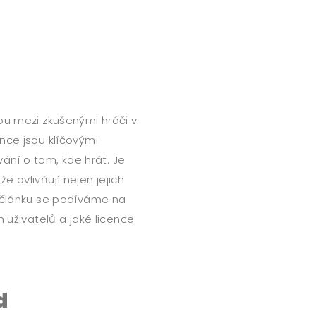
ou mezi zkušenými hráči v
nce jsou klíčovými
vání o tom, kde hrát. Je
 ovlivňují nejen jejich
o článku se podíváme na
 uživatelů a jaké licence
d