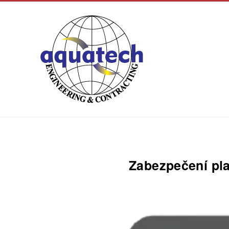
Aquatech Group
Zabezpečení pla