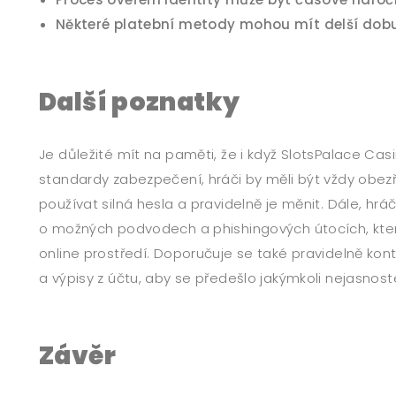
Některé platební metody mohou mít delší dobu
Další poznatky
Je důležité mít na paměti, že i když SlotsPalace Cas
standardy zabezpečení, hráči by měli být vždy obezře
používat silná hesla a pravidelně je měnit. Dále, hrá
o možných podvodech a phishingových útocích, kte
online prostředí. Doporučuje se také pravidelně kontr
a výpisy z účtu, aby se předešlo jakýmkoli nejasnos
Závěr