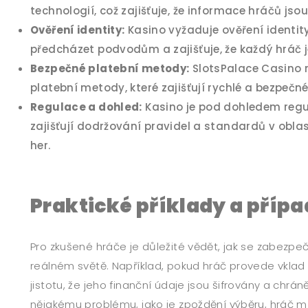
technologií, což zajišťuje, že informace hráčů jso
Ověření identity:
Kasino vyžaduje ověření identi
předcházet podvodům a zajišťuje, že každý hráč 
Bezpečné platební metody:
SlotsPalace Casino 
platební metody, které zajišťují rychlé a bezpečn
Regulace a dohled:
Kasino je pod dohledem regu
zajišťují dodržování pravidel a standardů v obla
her.
Praktické příklady a přípa
Pro zkušené hráče je důležité vědět, jak se zabezpeče
reálném světě. Například, pokud hráč provede vklad
jistotu, že jeho finanční údaje jsou šifrovány a chrá
nějakému problému, jako je zpoždění výběru, hráč 