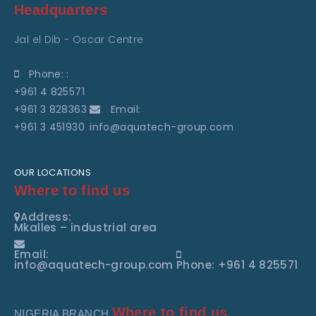
Headquarters
Jal el Dib - Oscar Centre
Phone: :
+961 4 825571
+961 3 828363
Email:
+961 3 451930
info@aquatech-group.com
OUR LOCATIONS
Where to find us
Address:
Mkalles – industrial area
Email:
info@aquatech-group.com
Phone: +961 4 825571
Where to find us
NIGERIA BRANCH