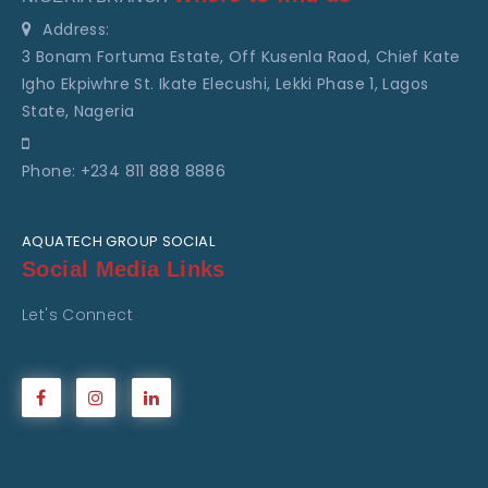
Address:
3 Bonam Fortuma Estate, Off Kusenla Raod, Chief Kate
Igho Ekpiwhre St. Ikate Elecushi, Lekki Phase 1, Lagos
State, Nageria
Phone: +234 811 888 8886
AQUATECH GROUP SOCIAL
Social Media Links
Let's Connect