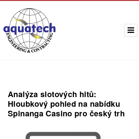
Aquatech Group
Analýza slotových hitů:
Hloubkový pohled na nabídku
Spinanga Casino pro český trh