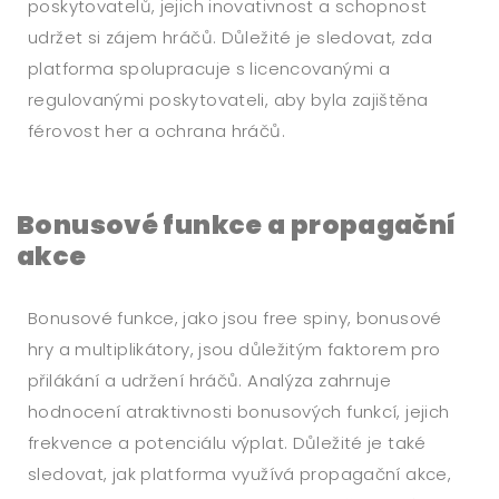
poskytovatelů, jejich inovativnost a schopnost
udržet si zájem hráčů. Důležité je sledovat, zda
platforma spolupracuje s licencovanými a
regulovanými poskytovateli, aby byla zajištěna
férovost her a ochrana hráčů.
Bonusové funkce a propagační
akce
Bonusové funkce, jako jsou free spiny, bonusové
hry a multiplikátory, jsou důležitým faktorem pro
přilákání a udržení hráčů. Analýza zahrnuje
hodnocení atraktivnosti bonusových funkcí, jejich
frekvence a potenciálu výplat. Důležité je také
sledovat, jak platforma využívá propagační akce,