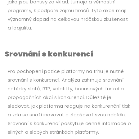
jako jsou bonusy za vklad, turnaje a věrnostní
programy, k podpoře zájmu hráčů. Tyto akce mají
významný dopad na celkovou hráčskou zkušenost
a loajalitu.
Srovnání s konkurencí
Pro pochopení pozice platformy na trhu je nutné
srovnání s konkurencí. Analýza zahrnuje srovnání
nabídky slotů, RTP, volatility, bonusových funkcí a
propagačních akcí s konkurencí. Důležité je
sledovat, jak platforma reaguje na konkurenční tlak
a zda se snaží inovovat a zlepšovat svou nabídku.
Srovnání s konkurencí poskytuje cenné informace o
silných a slabých stránkách platformy.