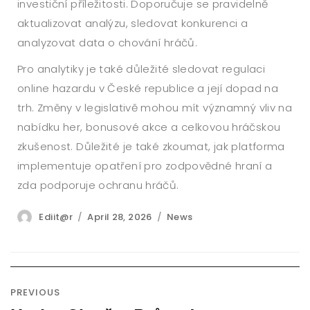
investiční příležitosti. Doporučuje se pravidelně
aktualizovat analýzu, sledovat konkurenci a
analyzovat data o chování hráčů.
Pro analytiky je také důležité sledovat regulaci
online hazardu v České republice a její dopad na
trh. Změny v legislativě mohou mít významný vliv na
nabídku her, bonusové akce a celkovou hráčskou
zkušenost. Důležité je také zkoumat, jak platforma
implementuje opatření pro zodpovědné hraní a
zda podporuje ochranu hráčů.
Author
Posted
Categories
Ediit@r
April 28, 2026
News
on
Post
navigation
PREVIOUS