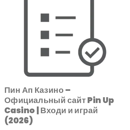
Пин Ап Казино –
Официальный сайт Pin Up
Casino | Входи и играй
(2026)