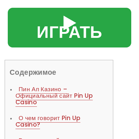
▶️
ИГРАТЬ
Содержимое
Пин Ап Казино –
Официальный сайт Pin Up
Casino
О чем говорит Pin Up
Casino?