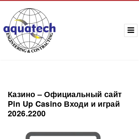
Aquatech Group
Казино – Официальный сайт
Pin Up Casino Входи и играй
2026.2200