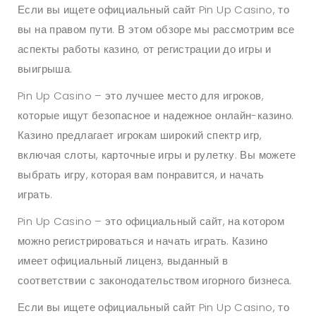
Если вы ищете официальный сайт Pin Up Casino, то
вы на правом пути. В этом обзоре мы рассмотрим все
аспекты работы казино, от регистрации до игры и
выигрыша.
Pin Up Casino – это лучшее место для игроков,
которые ищут безопасное и надежное онлайн-казино.
Казино предлагает игрокам широкий спектр игр,
включая слоты, карточные игры и рулетку. Вы можете
выбрать игру, которая вам понравится, и начать
играть.
Pin Up Casino – это официальный сайт, на котором
можно регистрироваться и начать играть. Казино
имеет официальный лиценз, выданный в
соответствии с законодательством игорного бизнеса.
Если вы ищете официальный сайт Pin Up Casino, то