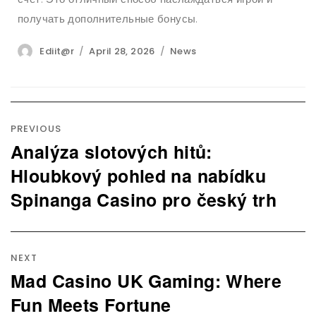
получать дополнительные бонусы.
Author
Posted
Categories
Ediit@r
April 28, 2026
News
on
Post
navigation
PREVIOUS
Analýza slotových hitů:
Previous
post:
Hloubkový pohled na nabídku
Spinanga Casino pro český trh
NEXT
Mad Casino UK Gaming: Where
Next
post:
Fun Meets Fortune