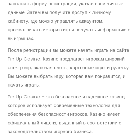
заполнить форму регистрации, указав свои личные
данные. Затем вы получите доступ к личному
кабинету, где можно управлять аккаунтом,
просматривать историю игр и получать информацию о
выигрышах.
После регистрации вы можете начать играть на сайте
Pin Up Casino. Казино предлагает игрокам широкий
спектр игр, включая слоты, карточные игры и рулетку.
Вы можете выбрать игру, которая вам понравится, и
начать играть.
Pin Up Casino – это безопасное и надежное казино,
которое использует современные технологии для
обеспечения безопасности игроков. Казино имеет
официальный лиценз, выданный в соответствии с
законодательством игорного бизнеса.