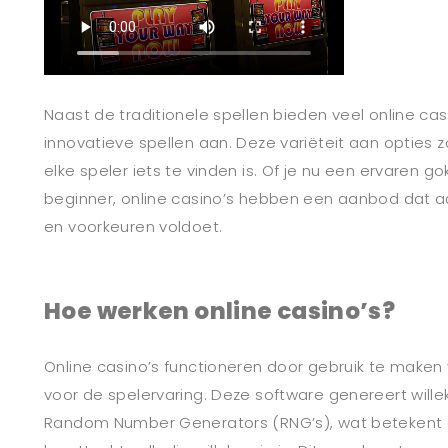
Naast de traditionele spellen bieden veel online cas
innovatieve spellen aan. Deze variëteit aan opties z
elke speler iets te vinden is. Of je nu een ervaren g
beginner, online casino’s hebben een aanbod dat a
en voorkeuren voldoet.
Hoe werken online casino’s?
Online casino’s functioneren door gebruik te maken 
voor de spelervaring. Deze software genereert wille
Random Number Generators (RNG’s), wat betekent d