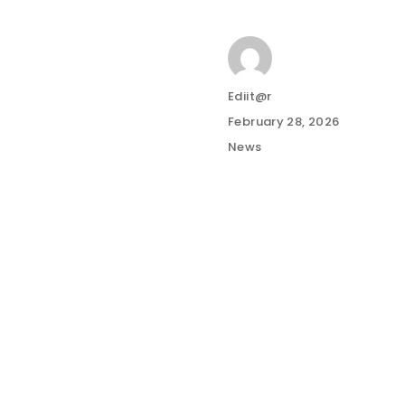
Author
Ediit@r
Posted
February 28, 2026
on
Categories
News