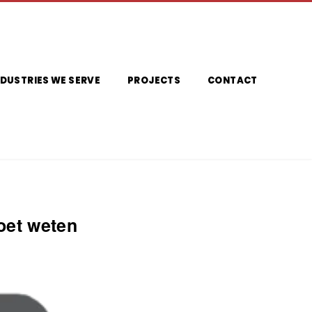
NDUSTRIES WE SERVE
PROJECTS
CONTACT
oet weten