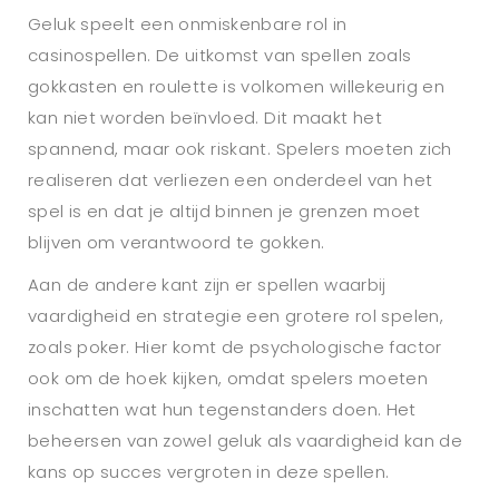
Geluk speelt een onmiskenbare rol in
casinospellen. De uitkomst van spellen zoals
gokkasten en roulette is volkomen willekeurig en
kan niet worden beïnvloed. Dit maakt het
spannend, maar ook riskant. Spelers moeten zich
realiseren dat verliezen een onderdeel van het
spel is en dat je altijd binnen je grenzen moet
blijven om verantwoord te gokken.
Aan de andere kant zijn er spellen waarbij
vaardigheid en strategie een grotere rol spelen,
zoals poker. Hier komt de psychologische factor
ook om de hoek kijken, omdat spelers moeten
inschatten wat hun tegenstanders doen. Het
beheersen van zowel geluk als vaardigheid kan de
kans op succes vergroten in deze spellen.