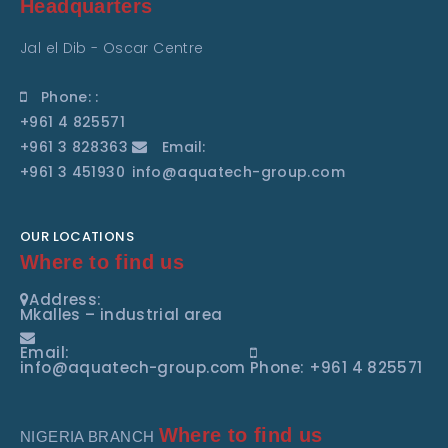
Headquarters
Jal el Dib - Oscar Centre
Phone: :
+961 4 825571
+961 3 828363
Email:
+961 3 451930
info@aquatech-group.com
OUR LOCATIONS
Where to find us
Address:
Mkalles – industrial area
Email:
info@aquatech-group.com
Phone: +961 4 825571
Where to find us
NIGERIA BRANCH