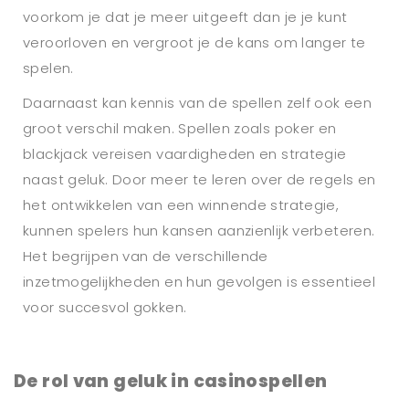
voorkom je dat je meer uitgeeft dan je je kunt
veroorloven en vergroot je de kans om langer te
spelen.
Daarnaast kan kennis van de spellen zelf ook een
groot verschil maken. Spellen zoals poker en
blackjack vereisen vaardigheden en strategie
naast geluk. Door meer te leren over de regels en
het ontwikkelen van een winnende strategie,
kunnen spelers hun kansen aanzienlijk verbeteren.
Het begrijpen van de verschillende
inzetmogelijkheden en hun gevolgen is essentieel
voor succesvol gokken.
De rol van geluk in casinospellen