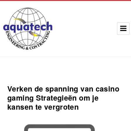
Aquatech Group
Verken de spanning van casino
gaming Strategieën om je
kansen te vergroten