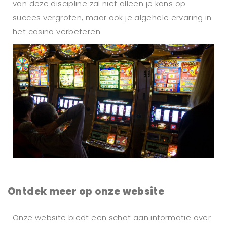
van deze discipline zal niet alleen je kans op
succes vergroten, maar ook je algehele ervaring in
het casino verbeteren.
Ontdek meer op onze website
Onze website biedt een schat aan informatie over