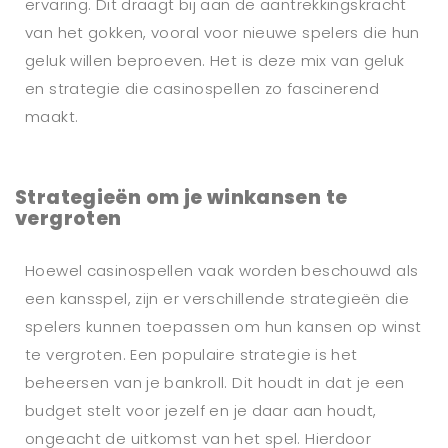
ervaring. Dit draagt bij aan de aantrekkingskracht
van het gokken, vooral voor nieuwe spelers die hun
geluk willen beproeven. Het is deze mix van geluk
en strategie die casinospellen zo fascinerend
maakt.
Strategieën om je winkansen te
vergroten
Hoewel casinospellen vaak worden beschouwd als
een kansspel, zijn er verschillende strategieën die
spelers kunnen toepassen om hun kansen op winst
te vergroten. Een populaire strategie is het
beheersen van je bankroll. Dit houdt in dat je een
budget stelt voor jezelf en je daar aan houdt,
ongeacht de uitkomst van het spel. Hierdoor