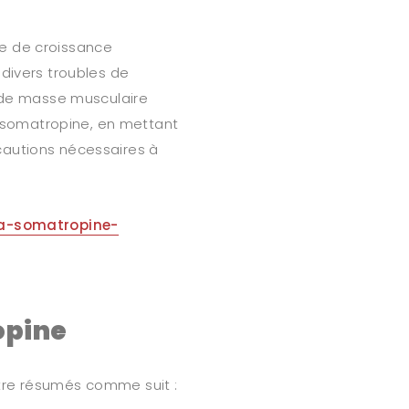
e de croissance
 divers troubles de
e de masse musculaire
la somatropine, en mettant
cautions nécessaires à
-la-somatropine-
opine
tre résumés comme suit :