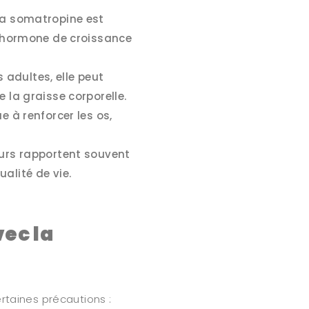
a somatropine est
en hormone de croissance
 adultes, elle peut
 la graisse corporelle.
ue à renforcer les os,
eurs rapportent souvent
alité de vie.
vec la
rtaines précautions :