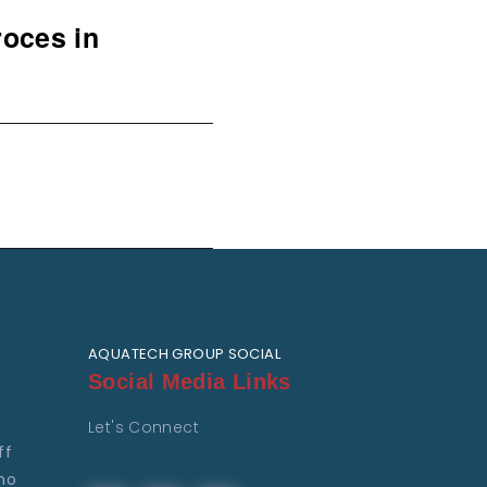
roces in
AQUATECH GROUP SOCIAL
Social Media Links
Let's Connect
ff
ho