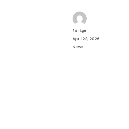
Author
Ediit@r
Posted
April 28, 2026
on
Categories
News