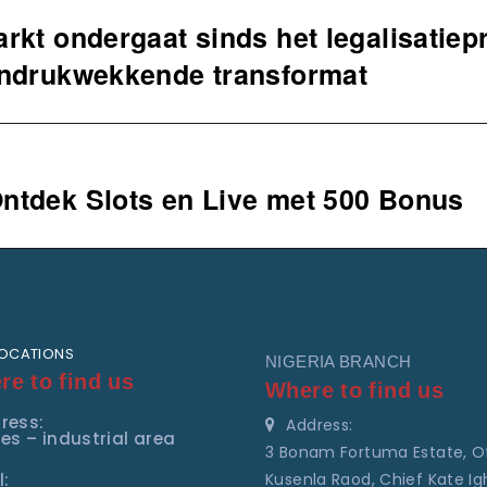
rkt ondergaat sinds het legalisatiep
indrukwekkende transformat
ntdek Slots en Live met 500 Bonus
LOCATIONS
NIGERIA BRANCH
e to find us
Where to find us
ress:
Address:
es – industrial area
3 Bonam Fortuma Estate, O
l:
Kusenla Raod, Chief Kate Ig