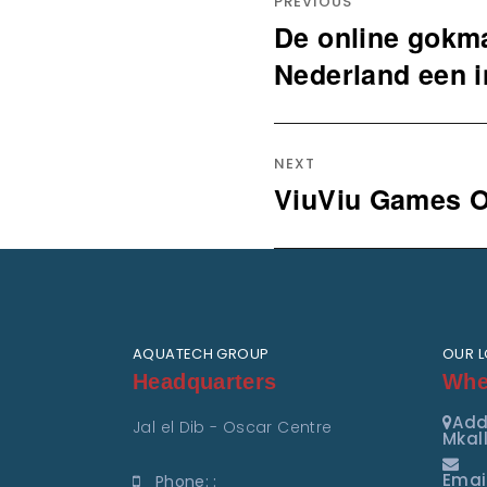
navigation
PREVIOUS
De online gokma
Previous
post:
Nederland een 
NEXT
ViuViu Games O
Next
post:
AQUATECH GROUP
OUR 
Headquarters
Wher
Add
Jal el Dib - Oscar Centre
Mkall
Emai
Phone: :