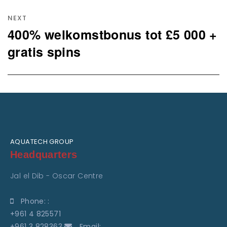
NEXT
400% welkomstbonus tot £5 000 +
Next
post:
gratis spins
AQUATECH GROUP
Headquarters
Jal el Dib - Oscar Centre
Phone: :
+961 4 825571
+961 3 828363
Email: