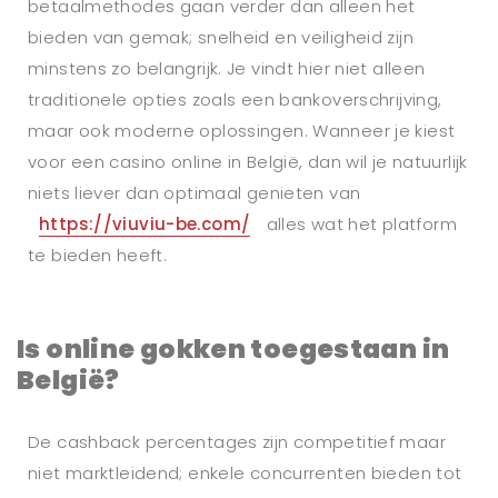
betaalmethodes gaan verder dan alleen het
bieden van gemak; snelheid en veiligheid zijn
minstens zo belangrijk. Je vindt hier niet alleen
traditionele opties zoals een bankoverschrijving,
maar ook moderne oplossingen. Wanneer je kiest
voor een casino online in België, dan wil je natuurlijk
niets liever dan optimaal genieten van
https://viuviu-be.com/
alles wat het platform
te bieden heeft.
Is online gokken toegestaan ​​in
België?
De cashback percentages zijn competitief maar
niet marktleidend; enkele concurrenten bieden tot