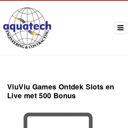
Aquatech Group
ViuViu Games Ontdek Slots en
Live met 500 Bonus