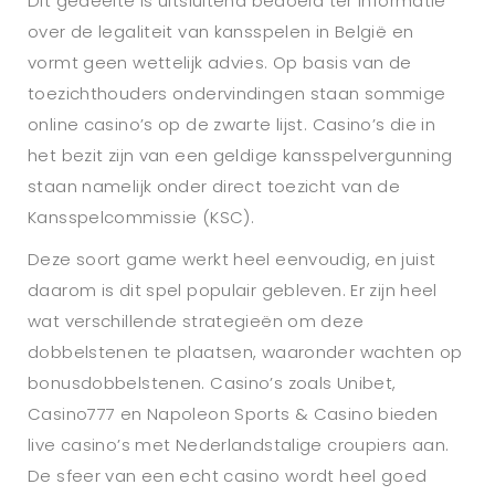
Dit gedeelte is uitsluitend bedoeld ter informatie
over de legaliteit van kansspelen in België en
vormt geen wettelijk advies. Op basis van de
toezichthouders ondervindingen staan sommige
online casino’s op de zwarte lijst. Casino’s die in
het bezit zijn van een geldige kansspelvergunning
staan namelijk onder direct toezicht van de
Kansspelcommissie (KSC).
Deze soort game werkt heel eenvoudig, en juist
daarom is dit spel populair gebleven. Er zijn heel
wat verschillende strategieën om deze
dobbelstenen te plaatsen, waaronder wachten op
bonusdobbelstenen. Casino’s zoals Unibet,
Casino777 en Napoleon Sports & Casino bieden
live casino’s met Nederlandstalige croupiers aan.
De sfeer van een echt casino wordt heel goed