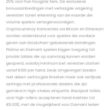
20% voor hun hoogste tiers. De exclusieve
bonusaanbiedingen met verlaagde wagering
vereisten tonen erkenning van de waarde die
volume spelers vertegenwoordigen.
Cryptocurrency transacties via Bitcoin en Ethereum
worden ondersteund voor spelers die voorkeur
geven aan blockchain-gebaseerde betalingen.
Platina en Diamant spelers krijgen toegang tot
private tables die op aanvraag kunnen worden
geopend, waarbij minimum bet vereisten starten
vanaf €100 per hand. Deze omgevingen bieden
niet alleen verhoogde limieten maar ook verfijnde
settings met professionele dealers die zijn
getraind in high-stakes etiquette. Blackjack tafels
voor high-rollers accepteren hand inzetten tot
€5.000, met de mogelijkheid voor Diamant leden