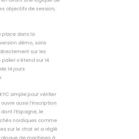
ses objectifs de session,
e place dans la
 version démo, sans
 directement sur les
palier s’étend sur 14
 de 14 jours
.
KYC simple pour vérifier
ouvre aussi l’inscription
 dont l’Espagne, le
s marchés nordiques comme
s sur le chat et a réglé
catalogue de machines à