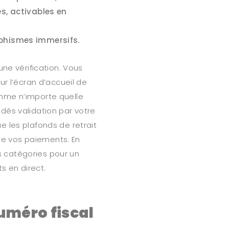
es, activables en
aphismes immersifs.
une vérification. Vous
ur l’écran d’accueil de
mme n’importe quelle
dès validation par votre
 les plafonds de retrait
 de vos paiements. En
 catégories pour un
s en direct.
uméro fiscal