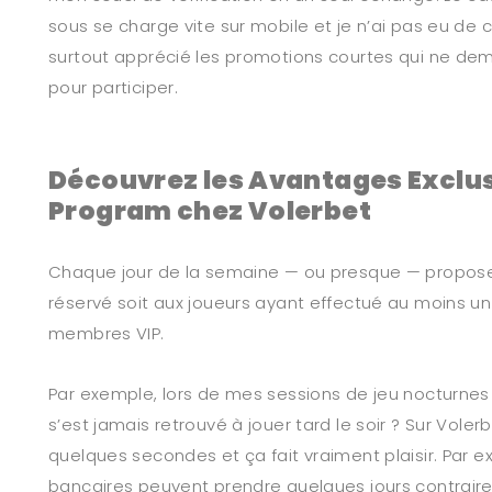
sous se charge vite sur mobile et je n’ai pas eu de c
surtout apprécié les promotions courtes qui ne d
pour participer.
Découvrez les Avantages Exclusi
Program chez Volerbet
Chaque jour de la semaine — ou presque — propose
réservé soit aux joueurs ayant effectué au moins un
membres VIP.
Par exemple, lors de mes sessions de jeu nocturnes
s’est jamais retrouvé à jouer tard le soir ? Sur Voler
quelques secondes et ça fait vraiment plaisir. Par e
bancaires peuvent prendre quelques jours contrai